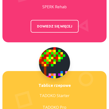
SPERK Rehab
DOWIEDZ SIĘ WIĘCEJ
Tablice rzepowe
TADOKO Starter
TADOKO Pro