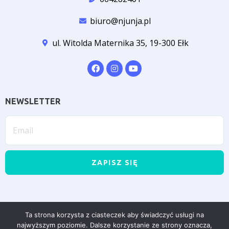
biuro@njunja.pl
ul. Witolda Maternika 35, 19-300 Ełk
NEWSLETTER
ZAPISZ SIĘ
© Copyright 2022 | Stworzone w ramach
atwi.pl
Ta strona korzysta z ciasteczek aby świadczyć usługi na
najwyższym poziomie. Dalsze korzystanie ze strony oznacza,